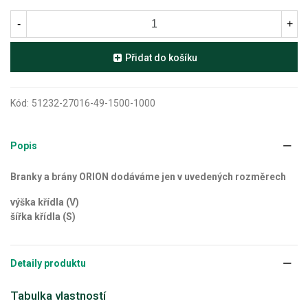
-
+
Přidat do košíku
Kód:
51232-27016-49-1500-1000
Popis
Branky a brány ORION dodáváme jen v uvedených rozměrech
výška křídla (V)
šířka křídla (S)
Detaily produktu
Tabulka vlastností