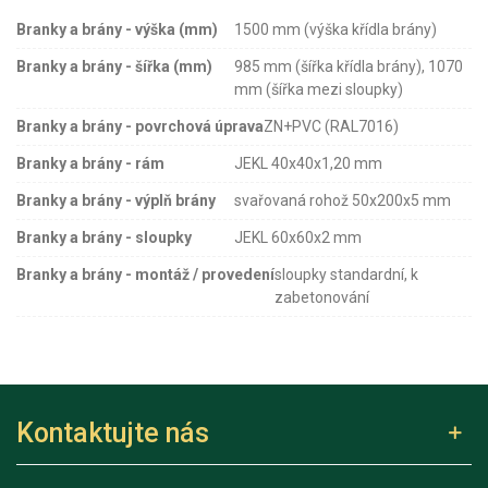
Branky a brány - výška (mm)
1500 mm (výška křídla brány)
Branky a brány - šířka (mm)
985 mm (šířka křídla brány), 1070
mm (šířka mezi sloupky)
Branky a brány - povrchová úprava
ZN+PVC (RAL7016)
Branky a brány - rám
JEKL 40x40x1,20 mm
Branky a brány - výplň brány
svařovaná rohož 50x200x5 mm
Branky a brány - sloupky
JEKL 60x60x2 mm
Branky a brány - montáž / provedení
sloupky standardní, k
zabetonování
Kontaktujte nás