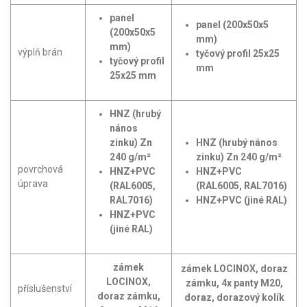
panel
panel (200x50x5
(200x50x5
mm)
mm)
výplň brán
tyčový profil 25x25
tyčový profil
mm
25x25 mm
HNZ (hrubý
nános
zinku) Zn
HNZ (hrubý nános
240 g/m²
zinku) Zn 240 g/m²
povrchová
HNZ+PVC
HNZ+PVC
úprava
(RAL6005,
(RAL6005, RAL7016)
RAL7016)
HNZ+PVC (jiné RAL)
HNZ+PVC
(jiné RAL)
zámek
zámek LOCINOX, doraz
LOCINOX,
zámku, 4x panty M20,
příslušenství
doraz zámku,
doraz, dorazový kolík