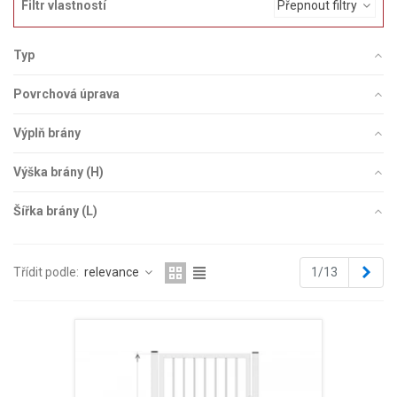
Filtr vlastností
Přepnout filtry
Typ
Povrchová úprava
Výplň brány
Výška brány (H)
Šířka brány (L)
Dále
Třídit podle:
relevance
1/13