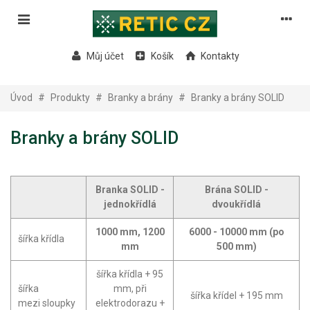
Můj účet
Košík
Kontakty
Úvod
#
Produkty
#
Branky a brány
#
Branky a brány SOLID
Branky a brány SOLID
Branka SOLID -
Brána SOLID -
jednokřídlá
dvoukřídlá
1000 mm, 1200
6000 - 10000 mm (po
šířka křídla
mm
500 mm)
šířka křídla + 95
šířka
mm, při
šířka křídel + 195 mm
mezi sloupky
elektrodorazu +