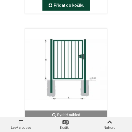
Přidat do košíku
Rychlý náhled
0
Brána BJ SOLID 1500x1000 / TYČ /
Levý sloupec
Košík
Nahoru
ZN+PVC6005