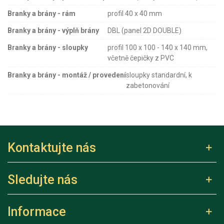
Branky a brány - rám
profil 40 x 40 mm
Branky a brány - výplň brány
DBL (panel 2D DOUBLE)
Branky a brány - sloupky
profil 100 x 100 - 140 x 140 mm,
včetně čepičky z PVC
Branky a brány - montáž / provedení
sloupky standardní, k
zabetonování
Kontaktujte nás
Sledujte nás
Informace