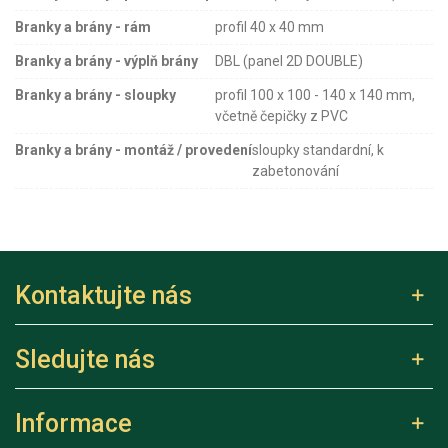
Branky a brány - rám
profil 40 x 40 mm
Branky a brány - výplň brány
DBL (panel 2D DOUBLE)
Branky a brány - sloupky
profil 100 x 100 - 140 x 140 mm,
včetně čepičky z PVC
Branky a brány - montáž / provedení
sloupky standardní, k
zabetonování
Kontaktujte nás
Sledujte nás
Informace