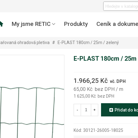
My jsme RETIC
Produkty
Ceník a dokume
ařovaná ohradová pletiva
#
E-PLAST 180cm / 25m / zelený
E-PLAST 180cm / 25m 
1.966,25 Kč
vč. DPH
65,00 Kč
bez DPH
/ m
1 625,00 Kč
bez DPH
-
+
Přidat do k
Kód:
30121-26005-18025