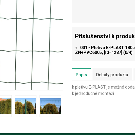
Příslušenství k produ
001 - Pletivo E-PLAST 180c
+
ZN+PVC6005, [id=1287]
(0/4)
Popis
Detaily produktu
k pletivu E-PLAST je možné dod
k jednoduché montáži