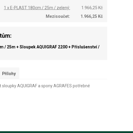
1 x E-PLAST 180cm / 25m / zelený:
1.966,25 Kč
Mezisoučet:
1.966,25 Kč
ktům:
m / 25m + Sloupek AQUIGRAF 2200 + Příslušenství /
Přílohy
at sloupky AQUIGRAF a spony AGRAFES potřebné