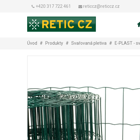
+420 317 722 461
reticcz@reticcz.cz
Úvod
#
Produkty
#
Svařovaná pletiva
#
E-PLAST - sv