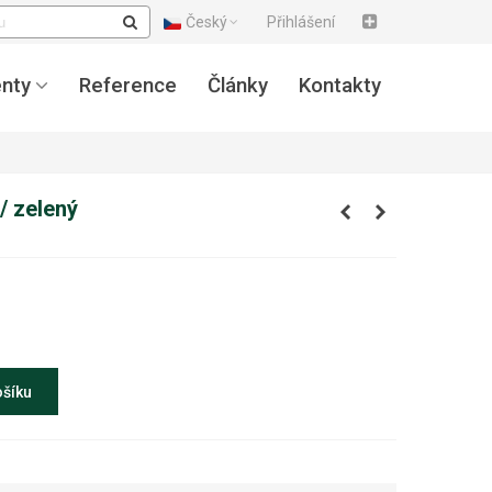
Český
Přihlášení
nty
Reference
Články
Kontakty
/ zelený
ošíku