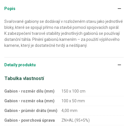
Popis
Svařované gabiony se dodávají v rozloženém stavu jako jednotlivé
bloky, které se spojují přímo na stavbě pomocí spojovacích spirál.
K zabezpečení tvarové stability jednotlivých gabionů se používají
distanční táhla. Plnění gabionů kamením – za použití výplňového
kamene, který je dostatečně tvrdý a neštípaný.
Detaily produktu
Tabulka vlastností
Gabion - rozměr dílu (mm)
150 x 100 cm
Gabion - rozměr oka (mm)
100 x 50 mm
Gabion - průměr drátu (mm)
4,00 mm
Gabion - povrchová úprava
ZN+AL (95+5%)