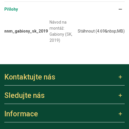
Přílohy
Návod na
montáž:
nnm_gabiony_sk_2019
Stáhnout (4.69&nbsp;MB)
Gabiony (SK,
2019)
Kontaktujte nás
Sledujte nás
Informace