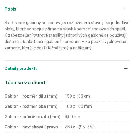
Popis
Svařované gabiony se dodávají v rozloženém stavu jako jednotlivé
bloky, které se spojují přímo na stavbě pomocí spojovacích spirál.
K zabezpečení tvarové stability jednotlivých gabionů se používají
distanční táhla. Plnění gabionů kamením – za použití výplňového
kamene, který je dostatečně tvrdý a neštípaný.
Detaily produktu
Tabulka vlastností
Gabion - rozměr dílu (mm)
150 x 100 cm
Gabion - rozměr oka (mm)
100 x 100 mm
Gabion - průměr drátu (mm)
4,00 mm
Gabion - povrchová úprava
ZN+AL (95+5%)