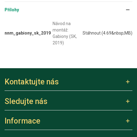
Přílohy
Návod na
montáž:
nnm_gabiony_sk_2019
Stáhnout (4.69&nbsp;MB)
Gabiony (SK,
2019)
Kontaktujte nás
Sledujte nás
Informace