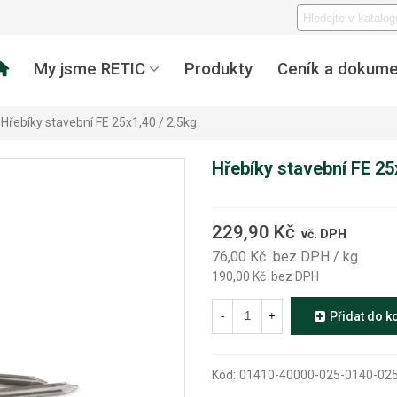
My jsme RETIC
Produkty
Ceník a dokume
Hřebíky stavební FE 25x1,40 / 2,5kg
Hřebíky stavební FE 25
229,90 Kč
vč. DPH
76,00 Kč
bez DPH
/ kg
190,00 Kč
bez DPH
-
+
Přidat do k
Kód:
01410-40000-025-0140-02