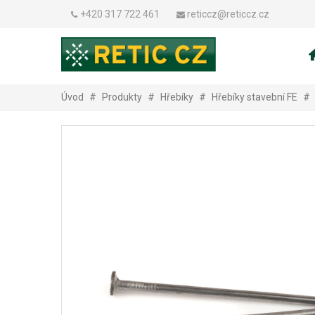
+420 317 722 461
reticcz@reticcz.cz
Úvod
#
Produkty
#
Hřebíky
#
Hřebíky stavební FE
#