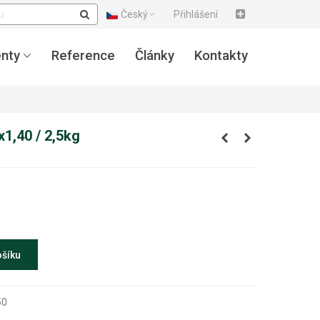
Český
Přihlášení
nty
Reference
Články
Kontakty
x1,40 / 2,5kg
ošíku
50