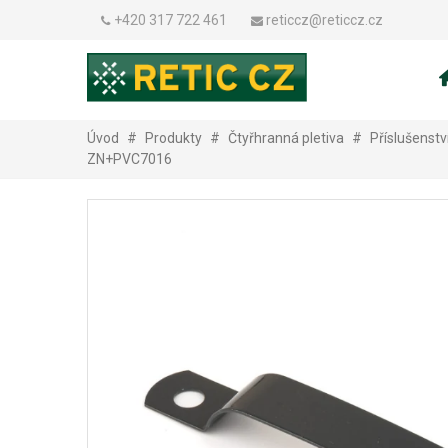
+420 317 722 461
reticcz@reticcz.cz
Úvod
#
Produkty
#
Čtyřhranná pletiva
#
Příslušenstv
ZN+PVC7016