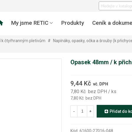
My jsme RETIC
Produkty
Ceník a dokume
í k čtyřhranným pletivům
#
Napínáky, opasky, očka a šrouby (k přichyc
Opasek 48mm / k přic
9,44 Kč
vč. DPH
7,80 Kč
bez DPH
/ ks
7,80 Kč
bez DPH
-
+
Přidat do k
Kód:
61600-27016-048