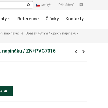
Český
Přihlášení
nty
Reference
Články
Kontakty
ení napínáků)
#
Opasek 48mm / k přich. napínáku /
h. napínáku / ZN+PVC7016
ošíku