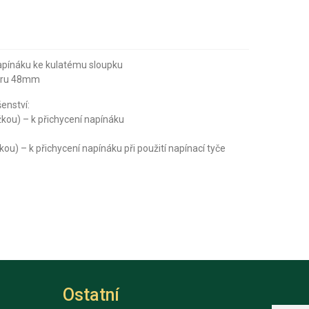
napínáku ke kulatému sloupku
měru 48mm
šenství:
kou) – k přichycení napínáku
u) – k přichycení napínáku při použití napínací tyče
Ostatní