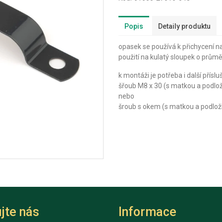
Popis
Detaily produktu
opasek se používá k přichycení 
použití na kulatý sloupek o prů
k montáži je potřeba i další příslu
šřoub M8 x 30 (s matkou a podlož
nebo
šroub s okem (s matkou a podložko
jte nás
Informace