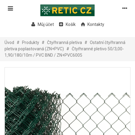
Můj účet
Košík
Kontakty
Úvod
#
Produkty
#
Čtyřhranná pletiva
#
Ostatní čtyřhranná
pletiva poplastovaná (ZN+PVC)
#
Čtyřhranné pletivo 50/3,00-
1,90/180/10m / PVC BND / ZN+PVC6005