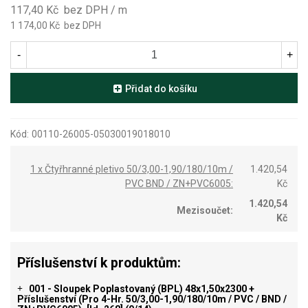
117,40 Kč
bez DPH
/ m
1 174,00 Kč
bez DPH
-
+
Přidat do košíku
Kód:
00110-26005-05030019018010
1 x Čtyřhranné pletivo 50/3,00-1,90/180/10m /
1.420,54
PVC BND / ZN+PVC6005:
Kč
1.420,54
Mezisoučet:
Kč
Příslušenství k produktům:
001 - Sloupek Poplastovaný (BPL) 48x1,50x2300 +
+
Příslušenství (pro 4-Hr. 50/3,00-1,90/180/10m / PVC / BND /