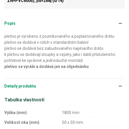
ZN+PVC6005), [id=268]
(0/14)
Popis
pletivo je vyrobeno z pozinkovaného a poplastovaného drátu
pletivo se dodává v rolích v standardním balení
pletivo se dodává bez zabudovaného napínacího drátu
k pletivu se dodávají sloupky a vzpěry, jako i další příslušenství,
potřebné ke správné a jednoduché montáži
pletivo se vyrábí a dodává jen na objednávku
Detaily produktu
Tabulka vlastností
Výška (mm)
1800 mm
Velikost oka (mm)
50 x 50 mm