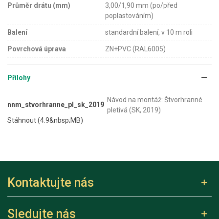
Průměr drátu (mm)
3,00/1,90 mm (po/před
poplastováním)
Balení
standardní balení, v 10 m roli
Povrchová úprava
ZN+PVC (RAL6005)
Přílohy
Návod na montáž: Štvorhranné
nnm_stvorhranne_pl_sk_2019
pletivá (SK, 2019)
Stáhnout (4.9&nbsp;MB)
Kontaktujte nás
Sledujte nás