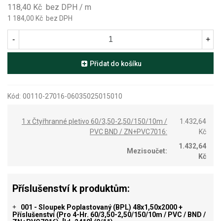
118,40 Kč
bez DPH
/ m
1 184,00 Kč
bez DPH
-
+
Přidat do košíku
Kód:
00110-27016-06035025015010
1 x Čtyřhranné pletivo 60/3,50-2,50/150/10m /
1.432,64
PVC BND / ZN+PVC7016:
Kč
1.432,64
Mezisoučet:
Kč
Příslušenství k produktům:
001 - Sloupek Poplastovaný (BPL) 48x1,50x2000 +
+
Příslušenství (pro 4-Hr. 60/3,50-2,50/150/10m / PVC / BND /