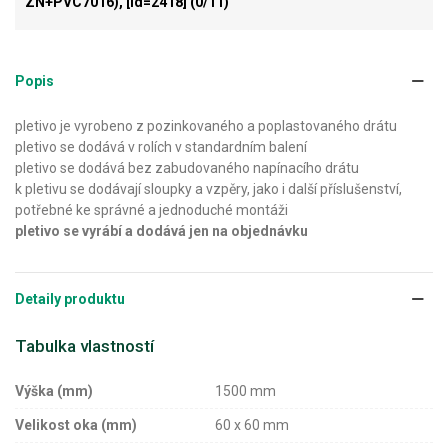
ZN+PVC7016), [id=2418]
(0/11)
Popis
pletivo je vyrobeno z pozinkovaného a poplastovaného drátu
pletivo se dodává v rolích v standardním balení
pletivo se dodává bez zabudovaného napínacího drátu
k pletivu se dodávají sloupky a vzpěry, jako i další příslušenství,
potřebné ke správné a jednoduché montáži
pletivo se vyrábí a dodává jen na objednávku
Detaily produktu
Tabulka vlastností
Výška (mm)
1500 mm
Velikost oka (mm)
60 x 60 mm