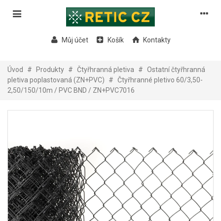
Můj účet
Košík
Kontakty
Úvod
#
Produkty
#
Čtyřhranná pletiva
#
Ostatní čtyřhranná
pletiva poplastovaná (ZN+PVC)
#
Čtyřhranné pletivo 60/3,50-
2,50/150/10m / PVC BND / ZN+PVC7016