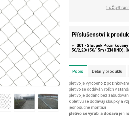
1 x Čtyřhran
Příslušenství k produ
001 - Sloupek Pozinkovaný (
+
50/2,20/150/15m / ZN BND), [
Popis
Detaily produktu
pletivo je vyrobeno z pozinkovan
pletivo se dodává v rolích v stan
pletivo je dodáno bez zabudovan
k pletivu se dodávají sloupky a vz
jednoduché montáži
pletivo se vyrábí a dodává jen 