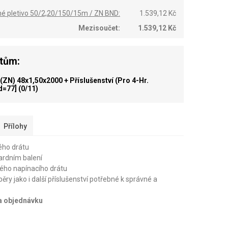
né pletivo 50/2,20/150/15m / ZN BND:
1.539,12 Kč
Mezisoučet:
1.539,12 Kč
ktům:
ZN) 48x1,50x2000 + Příslušenství (pro 4-Hr.
id=77]
(0/11)
Přílohy
ého drátu
dardním balení
ého napínacího drátu
pěry jako i další příslušenství potřebné k správné a
na objednávku