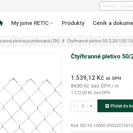
My jsme RETIC
Produkty
Ceník a dokume
hranná pletiva pozinkovaná (ZN)
#
Čtyřhranné pletivo 50/2,20/150/1
Čtyřhranné pletivo 50
1.539,12 Kč
vč. DPH
84,80 Kč
bez DPH
/ m
1 272,00 Kč
bez DPH
-
+
Přidat do k
Kód:
00110-10000-05022015015