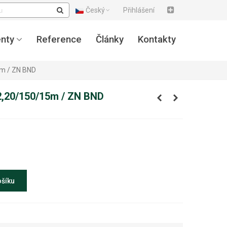
Český
Přihlášení
nty
Reference
Články
Kontakty
5m / ZN BND
/2,20/150/15m / ZN BND
ošíku