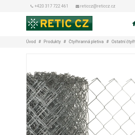
+420 317 722 461
reticcz@reticcz.cz
Úvod
#
Produkty
#
Čtyřhranná pletiva
#
Ostatní čtyř