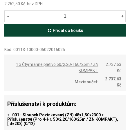
2 262,50 Kč
bez DPH
-
+
Přidat do košíku
Kód:
00113-10000-05022016025
1 x Čtyřhranné pletivo 50/2,20/160/25m / ZN
2.737,63
KOMPAKT:
Kč
2.737,63
Mezisoučet:
Kč
Příslušenství k produktům:
001 - Sloupek Pozinkovaný (ZN) 48x1,50x2300 +
+
Příslušenství (pro 4-Hr. 50/2,20/160/25m / ZN KOMPAKT),
[id=208]
(0/12)