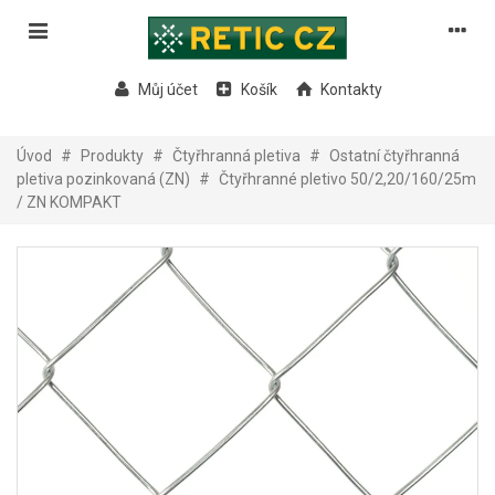
Můj účet
Košík
Kontakty
Úvod
#
Produkty
#
Čtyřhranná pletiva
#
Ostatní čtyřhranná
pletiva pozinkovaná (ZN)
#
Čtyřhranné pletivo 50/2,20/160/25m
/ ZN KOMPAKT