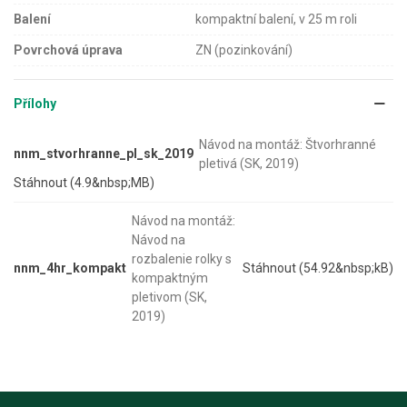
Balení
kompaktní balení, v 25 m roli
Povrchová úprava
ZN (pozinkování)
Přílohy
Návod na montáž: Štvorhranné
nnm_stvorhranne_pl_sk_2019
pletivá (SK, 2019)
Stáhnout (4.9&nbsp;MB)
Návod na montáž:
Návod na
rozbalenie rolky s
nnm_4hr_kompakt
Stáhnout (54.92&nbsp;kB)
kompaktným
pletivom (SK,
2019)