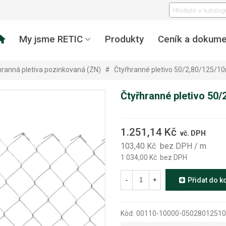
My jsme RETIC
Produkty
Ceník a dokume
hranná pletiva pozinkovaná (ZN)
#
Čtyřhranné pletivo 50/2,80/125/1
Čtyřhranné pletivo 50
1.251,14 Kč
vč. DPH
103,40 Kč
bez DPH
/ m
1 034,00 Kč
bez DPH
-
+
Přidat do k
Kód:
00110-10000-05028012510