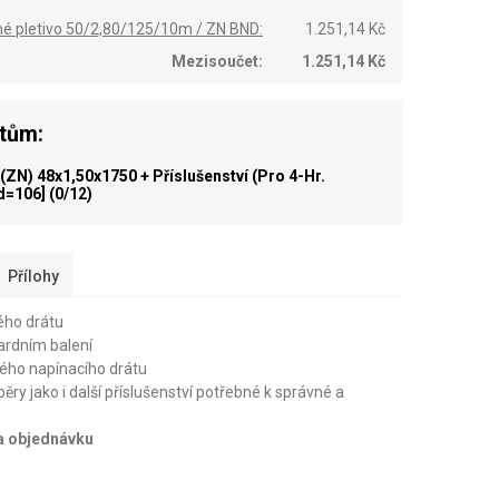
né pletivo 50/2,80/125/10m / ZN BND:
1.251,14 Kč
Mezisoučet:
1.251,14 Kč
ktům:
ZN) 48x1,50x1750 + Příslušenství (pro 4-Hr.
id=106]
(0/12)
Přílohy
ého drátu
dardním balení
ého napínacího drátu
pěry jako i další příslušenství potřebné k správné a
na objednávku