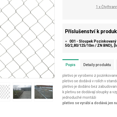
1 x Čtyřhran
Příslušenství k produ
001 - Sloupek Pozinkovaný (
+
50/2,80/125/10m / ZN BND), [
Popis
Detaily produktu
pletivo je vyrobeno z pozinkovan
pletivo se dodává v rolích v stan
pletivo je dodáno bez zabudovan
k pletivu se dodávají sloupky a vz
jednoduché montáži
pletivo se vyrábí a dodává jen 