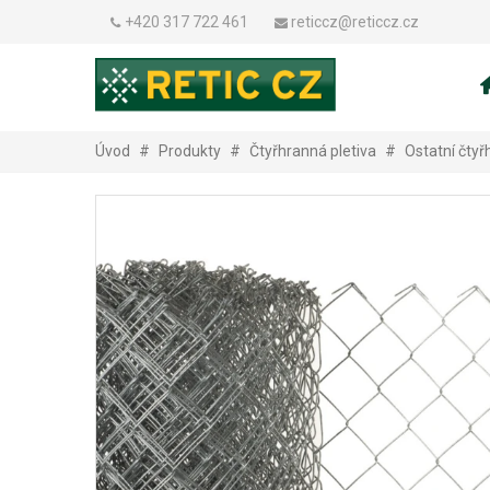
+420 317 722 461
reticcz@reticcz.cz
Úvod
#
Produkty
#
Čtyřhranná pletiva
#
Ostatní čtyř