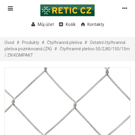
Můj účet
Košík
Kontakty
Úvod
#
Produkty
#
Čtyřhranná pletiva
#
Ostatní čtyřhranná
pletiva pozinkovaná (ZN)
#
Čtyřhranné pletivo 50/2,80/150/15m
/ ZN KOMPAKT