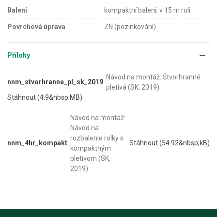
Balení
kompaktní balení, v 15 m roli
Povrchová úprava
ZN (pozinkování)
Přílohy
Návod na montáž: Štvorhranné
nnm_stvorhranne_pl_sk_2019
pletivá (SK, 2019)
Stáhnout (4.9&nbsp;MB)
Návod na montáž:
Návod na
rozbalenie rolky s
nnm_4hr_kompakt
Stáhnout (54.92&nbsp;kB)
kompaktným
pletivom (SK,
2019)