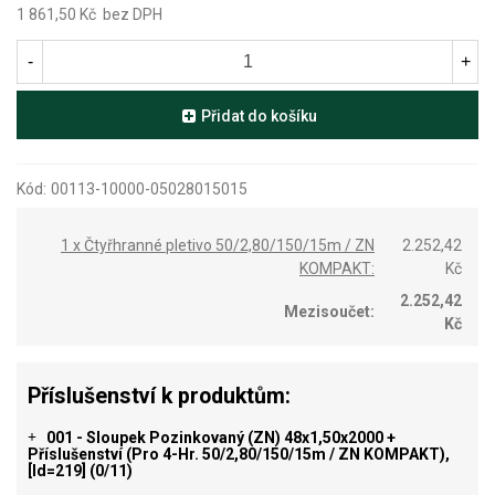
1 861,50 Kč
bez DPH
-
+
Přidat do košíku
Kód:
00113-10000-05028015015
1 x Čtyřhranné pletivo 50/2,80/150/15m / ZN
2.252,42
KOMPAKT:
Kč
2.252,42
Mezisoučet:
Kč
Příslušenství k produktům:
001 - Sloupek Pozinkovaný (ZN) 48x1,50x2000 +
+
Příslušenství (pro 4-Hr. 50/2,80/150/15m / ZN KOMPAKT),
[id=219]
(0/11)