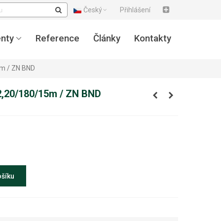
Český
Přihlášení
nty
Reference
Články
Kontakty
5m / ZN BND
/2,20/180/15m / ZN BND
ošíku