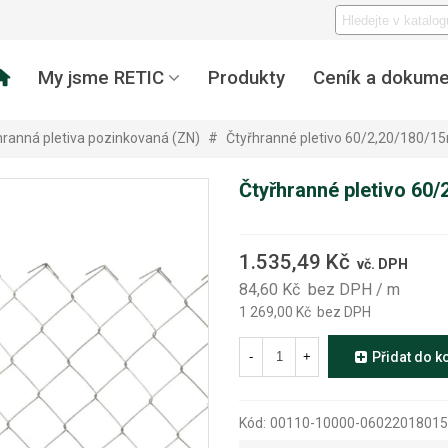
My jsme RETIC
Produkty
Ceník a dokume
hranná pletiva pozinkovaná (ZN)
#
Čtyřhranné pletivo 60/2,20/180/1
Čtyřhranné pletivo 60
1.535,49 Kč
vč. DPH
84,60 Kč
bez DPH
/ m
1 269,00 Kč
bez DPH
-
+
Přidat do k
Kód:
00110-10000-06022018015