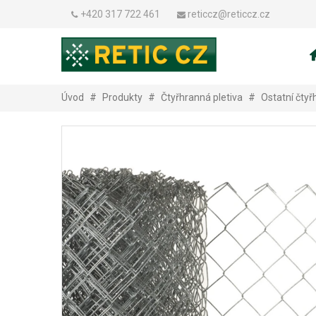
+420 317 722 461
reticcz@reticcz.cz
Úvod
#
Produkty
#
Čtyřhranná pletiva
#
Ostatní čtyř