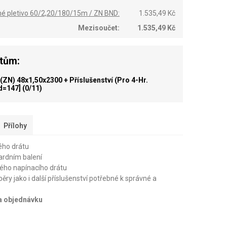
né pletivo 60/2,20/180/15m / ZN BND:
1.535,49 Kč
Mezisoučet:
1.535,49 Kč
ktům:
ZN) 48x1,50x2300 + Příslušenství (pro 4-Hr.
id=147]
(0/11)
Přílohy
ého drátu
dardním balení
ého napínacího drátu
pěry jako i další příslušenství potřebné k správné a
na objednávku