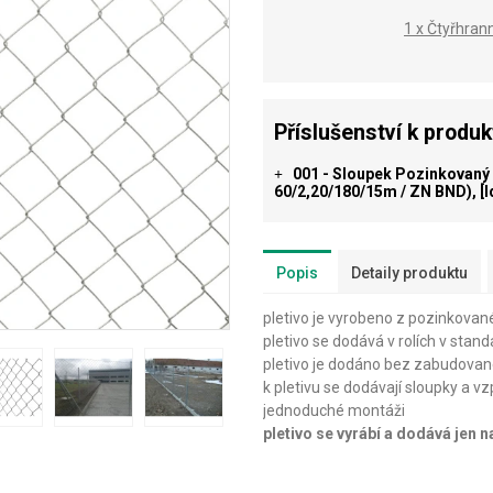
1 x Čtyřhran
Příslušenství k produ
001 - Sloupek Pozinkovaný (
+
60/2,20/180/15m / ZN BND), [
Popis
Detaily produktu
pletivo je vyrobeno z pozinkovan
pletivo se dodává v rolích v stan
pletivo je dodáno bez zabudovan
k pletivu se dodávají sloupky a vz
jednoduché montáži
pletivo se vyrábí a dodává jen 