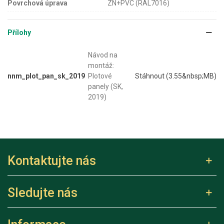
Povrchová úprava
ZN+PVC (RAL7016)
Přílohy
Návod na
montáž:
nnm_plot_pan_sk_2019
Plotové
Stáhnout (3.55&nbsp;MB)
panely (SK,
2019)
Kontaktujte nás
Sledujte nás