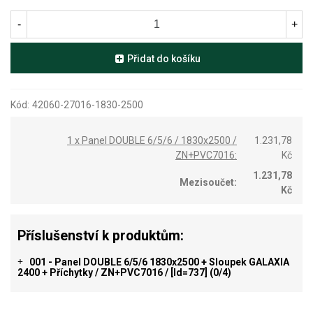
-
+
Přidat do košíku
Kód:
42060-27016-1830-2500
1 x Panel DOUBLE 6/5/6 / 1830x2500 /
1.231,78
ZN+PVC7016:
Kč
1.231,78
Mezisoučet:
Kč
Příslušenství k produktům:
001 - Panel DOUBLE 6/5/6 1830x2500 + Sloupek GALAXIA
+
2400 + Příchytky / ZN+PVC7016 / [id=737]
(0/4)