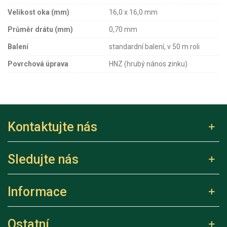
Velikost oka (mm)
16,0 x 16,0 mm
Průměr drátu (mm)
0,70 mm
Balení
standardní balení, v 50 m roli
Povrchová úprava
HNZ (hrubý nános zinku)
Kontaktujte nás
Sledujte nás
Informace
Ostatní