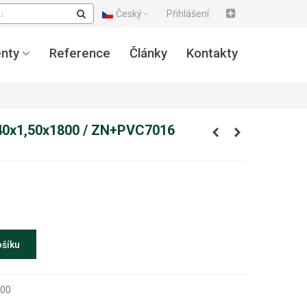
Český
Přihlášení
nty
Reference
Články
Kontakty
40x1,50x1800 / ZN+PVC7016
ošíku
800