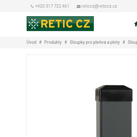
+420 317 722 461
reticcz@reticcz.cz
Úvod
#
Produkty
#
Sloupky pro pletiva a ploty
#
Slou