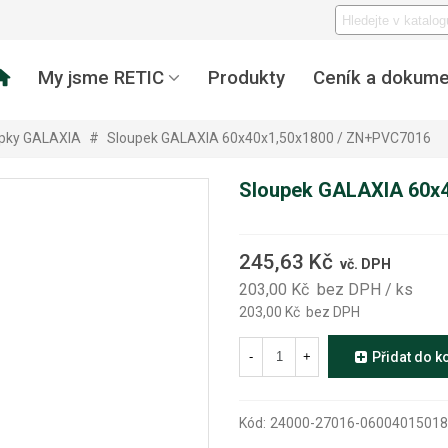
My jsme RETIC
Produkty
Ceník a dokume
pky GALAXIA
#
Sloupek GALAXIA 60x40x1,50x1800 / ZN+PVC7016
Sloupek GALAXIA 60x
245,63 Kč
vč. DPH
203,00 Kč
bez DPH
/ ks
203,00 Kč
bez DPH
-
+
Přidat do k
Kód:
24000-27016-0600401501