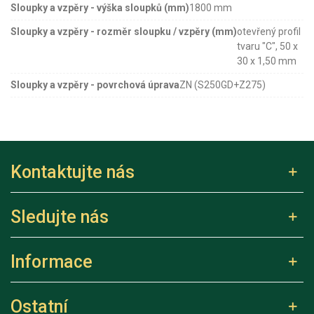
Sloupky a vzpěry - výška sloupků (mm)
1800 mm
Sloupky a vzpěry - rozměr sloupku / vzpěry (mm)
otevřený profil
tvaru "C", 50 x
30 x 1,50 mm
Sloupky a vzpěry - povrchová úprava
ZN (S250GD+Z275)
Kontaktujte nás
Sledujte nás
Informace
Ostatní