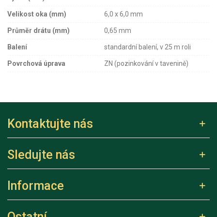
Velikost oka (mm)
6,0 x 6,0 mm
Průměr drátu (mm)
0,65 mm
Balení
standardní balení, v 25 m roli
Povrchová úprava
ZN (pozinkování v tavenině)
Kontaktujte nás
Sledujte nás
Informace
Ostatní