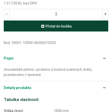
1 517,50 Kč
bez DPH
-
+
Přidat do košíku
Kód:
33001-10000-06006510025
Popis
chovatelské pletivo, vyrobeno z bodově svařených drátů,
pozinkováno v tavenině
Detaily produktu
Tabulka vlastností
Výška (mm)
1000 mm