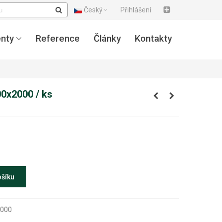
Český
Přihlášení
nty
Reference
Články
Kontakty
00x2000 / ks
ošíku
2000