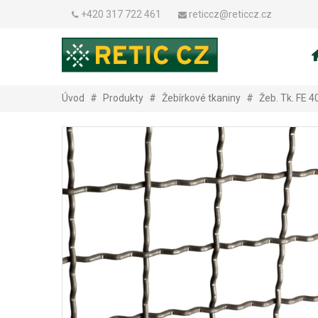
+420 317 722 461
reticcz@reticcz.cz
Úvod
#
Produkty
#
Žebírkové tkaniny
#
Žeb. Tk. FE 