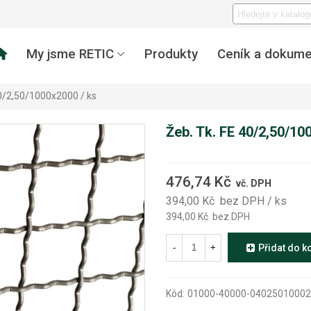
My jsme RETIC
Produkty
Ceník a dokume
40/2,50/1000x2000 / ks
Žeb. Tk. FE 40/2,50/10
476,74 Kč
vč. DPH
394,00 Kč
bez DPH
/ ks
394,00 Kč
bez DPH
-
+
Přidat do k
Kód:
01000-40000-0402501000