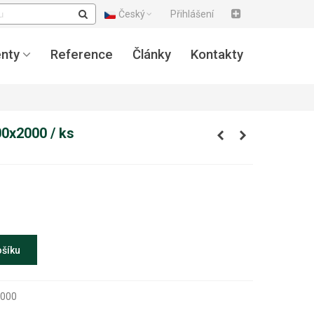
Český
Přihlášení
nty
Reference
Články
Kontakty
00x2000 / ks
ošíku
2000