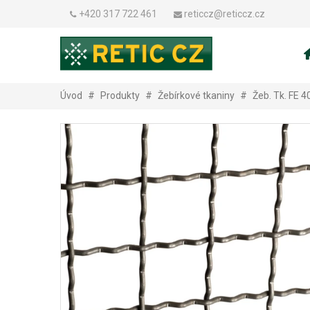
+420 317 722 461
reticcz@reticcz.cz
Úvod
#
Produkty
#
Žebírkové tkaniny
#
Žeb. Tk. FE 