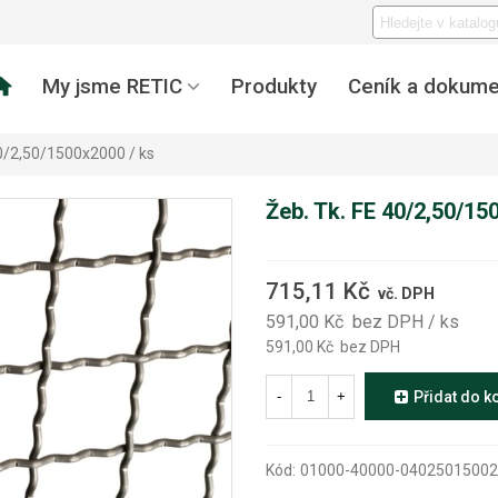
My jsme RETIC
Produkty
Ceník a dokume
40/2,50/1500x2000 / ks
Žeb. Tk. FE 40/2,50/15
715,11 Kč
vč. DPH
591,00 Kč
bez DPH
/ ks
591,00 Kč
bez DPH
-
+
Přidat do k
Kód:
01000-40000-0402501500