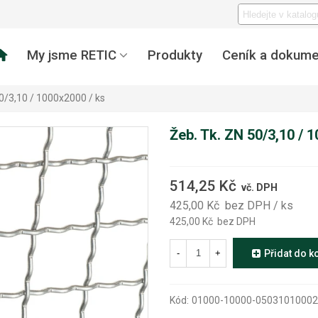
My jsme RETIC
Produkty
Ceník a dokume
50/3,10 / 1000x2000 / ks
Žeb. Tk. ZN 50/3,10 / 
514,25 Kč
vč. DPH
425,00 Kč
bez DPH
/ ks
425,00 Kč
bez DPH
-
+
Přidat do k
Kód:
01000-10000-0503101000