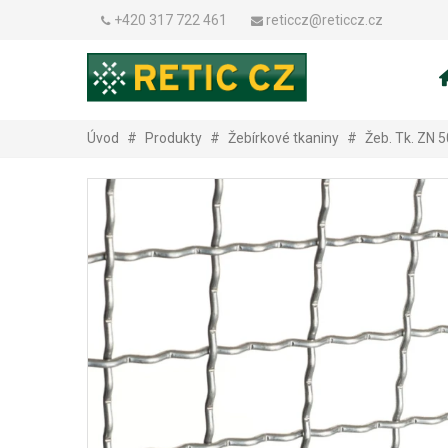
+420 317 722 461
reticcz@reticcz.cz
Úvod
#
Produkty
#
Žebírkové tkaniny
#
Žeb. Tk. ZN 