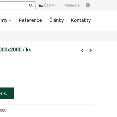
Český
Přihlášení
nty
Reference
Články
Kontakty
1000x2000 / ks
ošíku
2000